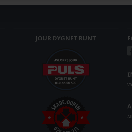
JOUR DYGNET RUNT
F
I
Vå
A
Al