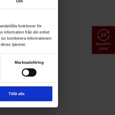
Om
1
2
3
4
5
6
andahålla funktioner för
n information från din enhet
 tur kombinera informationen
AVLOPPS-
deras tjänster.
JOUR
Marknadsföring
Tillåt alla