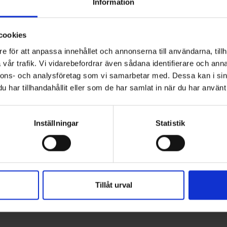
Information
 fortsätter sitt långvariga engagemang som
tionen Svenskt Vatten.
cookies
skt Vatten i frågor som rör kompetensutveckling,
e för att anpassa innehållet och annonserna till användarna, tillh
att stärka och utveckla den svenska VA‑sektorn.
vår trafik. Vi vidarebefordrar även sådana identifierare och anna
nnons- och analysföretag som vi samarbetar med. Dessa kan i sin
 funktion. Vi är tacksamma för att vi får bidra med
har tillhandahållit eller som de har samlat in när du har använt 
samlade kunskap som finns inom branschen, säger
a vatten- och avloppsorganisationer och arbetar
Inställningar
Statistik
mverkansfrågor inom VA-branschen.
 arbete med att stödja samhällsviktiga verksamheter
ch ledningsnät i kommuner och regioner runt om i
Tillåt urval