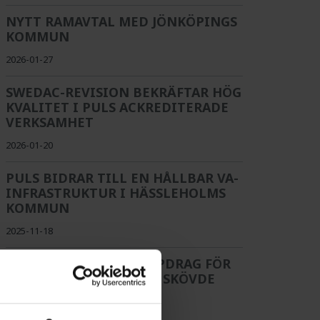
NYTT RAMAVTAL MED JÖNKÖPINGS
KOMMUN
2026-01-27
SWEDAC-REVISION BEKRÄFTAR HÖG
KVALITET I PULS ACKREDITERADE
VERKSAMHET
2026-01-20
PULS BIDRAR TILL EN HÅLLBAR VA-
INFRASTRUKTUR I HÄSSLEHOLMS
KOMMUN
2025-11-18
PULS VINNER NYTT UPPDRAG FÖR
BRUNNSRENOVERING I SKÖVDE
2025-09-30