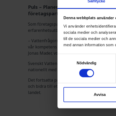
Samtycke
Puls – Planerad Underhållsservice AB
företagspartner till branschorganisa
Denna webbplats använder 
Som företagspartner samverkar Puls och Sven
Vi använder enhetsidentifierar
erfarenhetsutbyte och innovation med målet 
sociala medier och analysera 
till de sociala medier och a
– Vattenfrågorna är avgörande för samhällets
med annan information som du 
vår kompetens och samtidigt ta del av den 
Jonas Mader, vd på Puls.
Samtyckesval
Svenskt Vatten företräder Sveriges kommunal
Nödvändig
nationellt med utvecklings-, policy- och sa
Det fortsatta partnerskapet är ett led i Puls
och bidra till ett långsiktigt hållbart rör‑ o
landet.
Avvisa