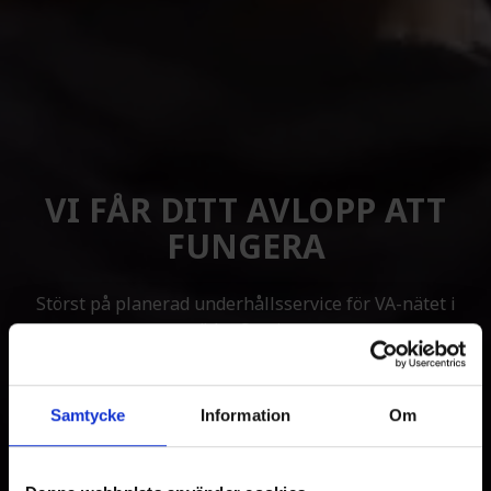
VI FÅR DITT AVLOPP ATT
FUNGERA
Störst på planerad underhållsservice för VA-nätet i
södra Sverige
LÄS MER HÄR
Samtycke
Information
Om