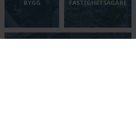
BYGG
FASTIGHETSÄGARE
BOSTADSRÄTTSFÖRENINGAR
AKTUELLT
PULS I NY TOTALENTREPRENAD FÖR
MARKRELINING PÅ UPPDRAG AV VA SYD
Puls har fått förtroendet att genomföra ett omfattande
reliningprojekt utanför Svedala åt VA SYD. Under cirka