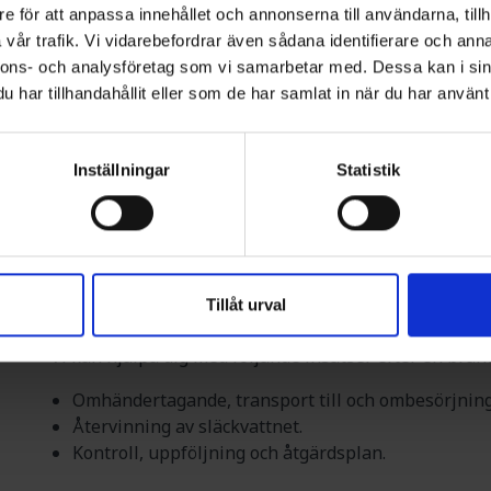
e för att anpassa innehållet och annonserna till användarna, tillh
Vi kan hjälpa dig med följande akuta insatser under 
vår trafik. Vi vidarebefordrar även sådana identifierare och anna
Jour dygnet runt. När olyckan är framme kan vi ry
nnons- och analysföretag som vi samarbetar med. Dessa kan i sin
och mellanlagring.
har tillhandahållit eller som de har samlat in när du har använt 
Fasta och temporära uppsamlings- och omledning
Slamsugning efter behov.
Inställningar
Statistik
Bedömning av släckvattnets PH-värde och andra ev
EFTER
Efter olyckan kan vi vara behjälpliga med att se till 
korrekt och transporteras till mellanlagring, för att se
Tillåt urval
vattnets cirkulära kretslopp.
Vi kan hjälpa dig med följande insatser efter en bran
Omhändertagande, transport till och ombesörjning
Återvinning av släckvattnet.
Kontroll, uppföljning och åtgärdsplan.