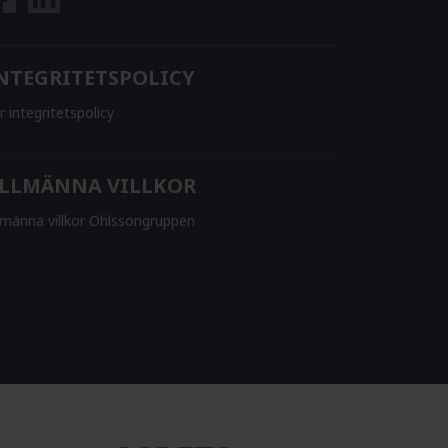
NTEGRITETSPOLICY
r integritetspolicy
LLMÄNNA VILLKOR
lmänna villkor Ohlssongruppen