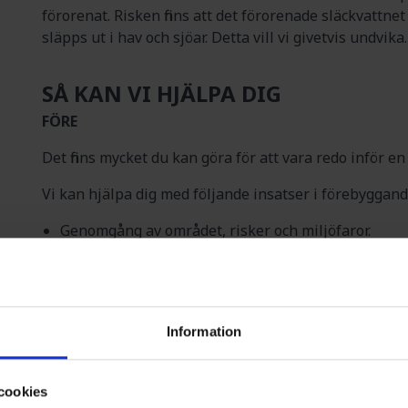
förorenat. Risken finns att det förorenade släckvatt
släpps ut i hav och sjöar. Detta vill vi givetvis undvika.
SÅ KAN VI HJÄLPA DIG
FÖRE
Det finns mycket du kan göra för att vara redo inför en
Vi kan hjälpa dig med följande insatser i förebyggand
Genomgång av området, risker och miljöfaror.
Besiktning och funktionskontroll av dagvattenbrun
Underhåll och tömning av dagvattenbrunnar.
Framtagning av rutiner och olycksplan.
UNDER – NÄR OLYCKAN ÄR FRAMME
Information
Vi ser till att du vet vad du ska göra om det börjar 
kan du agera korrekt om olyckan skulle vara framme.
cookies