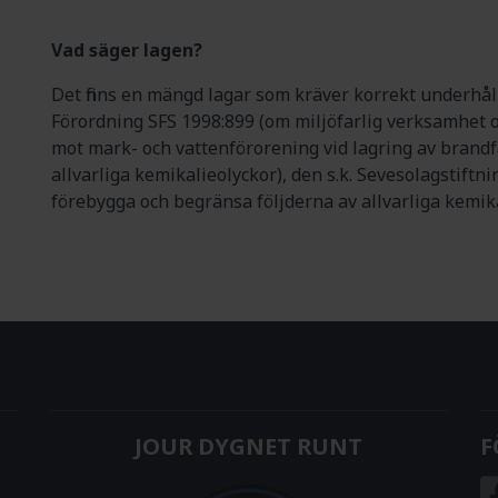
Vad säger lagen?
Det finns en mängd lagar som kräver korrekt underhåll
Förordning SFS 1998:899 (om miljöfarlig verksamhet o
mot mark- och vattenförorening vid lagring av brandf
allvarliga kemikalieolyckor), den s.k. Sevesolagstiftn
förebygga och begränsa följderna av allvarliga kemik
JOUR DYGNET RUNT
F