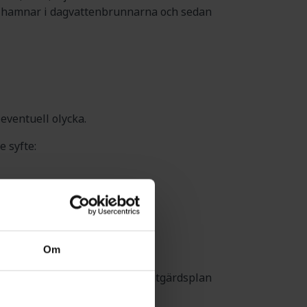
net hamnar i dagvattenbrunnarna och sedan
 eventuell olycka.
e syfte:
nar och avskiljare.
Om
brinna. Med Puls skräddarsydda åtgärdsplan