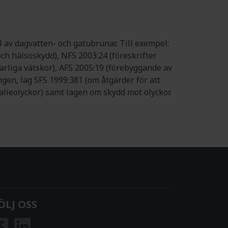
 av dagvatten- och gatubrunar. Till exempel:
ch hälsoskydd), NFS 2003:24 (föreskrifter
arliga vätskor), AFS 2005:19 (förebyggande av
ingen, lag SFS 1999:381 (om åtgärder för att
alieolyckor) samt lagen om skydd mot olyckor.
ÖLJ OSS