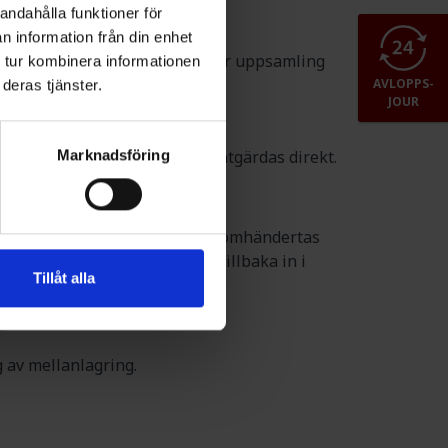
andahålla funktioner för
en brand:
n information från din enhet
cka ut med spillvattenlungor för uppsamling
 tur kombinera informationen
AVLOPPS-
deras tjänster.
JOUR
ssystem.
Marknadsföring
entuella risker som behöver åtgärdas direkt.
att det förorenade släckvattnet omhändertas
dan gå vidare till deponi och tillbaka in i
Tillåt alla
d:
 av mellanlagring.