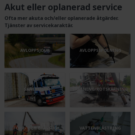
Akut eller oplanerad service
Ofta mer akuta och/eller oplanerade åtgärder.
Tjänster av servicekaraktär.
AVLOPPSJOUR
AVLOPPSSPOLNING
SANERING
FRÄSNING/ROTSKÄRNING
TORR- OCH GRÄVSUG
VATTENBLÄSTRING