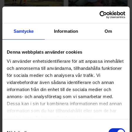
VATTENBILNING
Samtycke
Information
Om
Denna webbplats använder cookies
Vi använder enhetsidentifierare för att anpassa innehållet
PLANERING
och annonserna till användarna, tillhandahålla funktioner
för sociala medier och analysera vår trafik. Vi
UNDERHÅLL
vidarebefordrar även sådana identifierare och annan
information från din enhet till de sociala medier och
SERVICE
annons- och analysföretag som vi samarbetar med.
AVLOPPSJOUR
Dessa kan i sin tur kombinera informationen med annan
AVLOPPSSPOLNING
information som du har tillhandahållit eller som de har
samlat in när du har använt deras tjänster.
SANERING
Samtyckesval
TORR- OCH GRÄVSUG