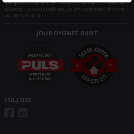
avloppsrelaterade ärenden i Skåne och Halland efter ordinarie
arbetstid. För jour i Stockholm, via vårt systerbolag Ohlssons,
ring: 08-12 80 82 00.
JOUR DYGNET RUNT
FÖLJ OSS