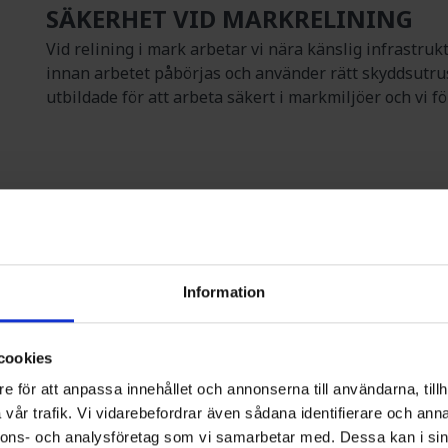
SÄKERHET VID MARKRELINING
Vid relining i mark arbetar vi nära känslig infrastrukt
innan arbetet påbörjas och använder rätt skyddsutru
utbildade för att arbeta säkert i markmiljöer och vi f
REFERENSPROJEKT
Information
cookies
SCHAKTFRI
RELINING AV
LEDNINGSFÖRNYELSE I
SPILLVATTENLE
e för att anpassa innehållet och annonserna till användarna, tillh
LINDEBORGSRONDELLEN,
HABO
vår trafik. Vi vidarebefordrar även sådana identifierare och anna
MALMÖ
nnons- och analysföretag som vi samarbetar med. Dessa kan i sin