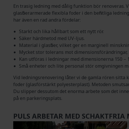
En trasig ledning med dålig funktion bör renoveras. V
glasfiberarmerade flexibla foder i den befintliga ledni
har även en rad andra fördelar:
Starkt och lika hållbart som ett nytt rör.
Säker härdmetod med UV-ljus.
Material i glasfiber, vilket ger en marginell minskni
Mycket stor tolerans mot dimensionsförändringar, 
Kan utföras i ledningar med dimensionerna 150 – 1
Små enheter och lite personal stör omgivningen m
Vid ledningsrenovering låter vi de gamla rören sitta k
foder (glasförstärkt polyesterplast). Metoden smuts
Du slipper dessutom det enorma arbete som det innebär
på en parkeringsplats.
PULS ARBETAR MED SCHAKTFRIA