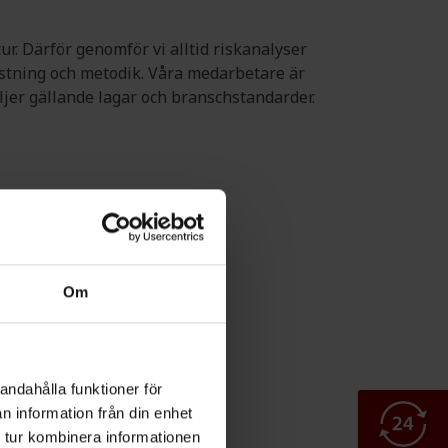
ur. Därför genomför vi alltid riskanalyser
stning och metodik. Våra medarbetare är
öljer gällande lagar och branschstandarder.
Om
DNING,
andahålla funktioner för
n information från din enhet
 tur kombinera informationen