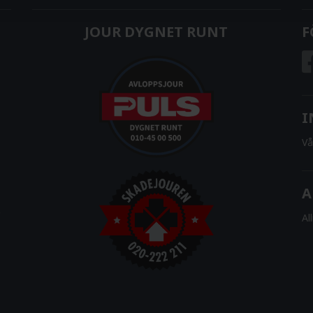
JOUR DYGNET RUNT
F
I
Vå
A
Al