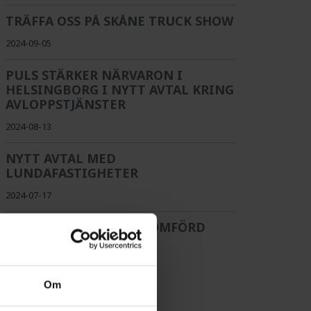
TRÄFFA OSS PÅ SKÅNE TRUCK SHOW
2024-09-05
PULS STÄRKER NÄRVARON I
HELSINGBORG I NYTT AVTAL KRING
AVLOPPSTJÄNSTER
2024-08-13
NYTT AVTAL MED
LUNDAFASTIGHETER
2024-07-17
INTERNREVISION GENOMFÖRD
2024-05-17
1
2
3
4
5
6
Om