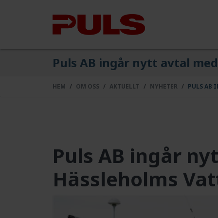
Puls AB ingår nytt avtal me
HEM
OM OSS
AKTUELLT
NYHETER
PULS AB 
Puls AB ingår ny
Hässleholms Vat