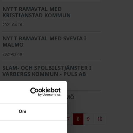
NYTT RAMAVTAL MED
KRISTIANSTAD KOMMUN
2021-04-16
NYTT RAMAVTAL MED SVEVIA I
MALMÖ
2021-03-19
SLAM- OCH SPOLBILSTJÄNSTER I
VARBERGS KOMMUN - PULS AB
2021-03-09
NYTT RAMAVTAL I MALMÖ
2021-02-19
Om
1
2
3
4
5
6
7
8
9
10