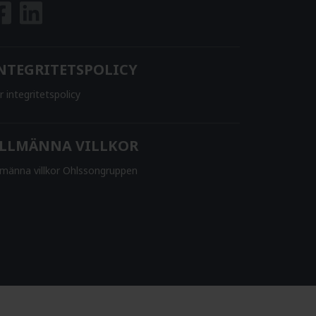
NTEGRITETSPOLICY
r integritetspolicy
LLMÄNNA VILLKOR
lmänna villkor Ohlssongruppen