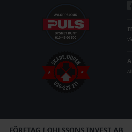
I
Vå
A
Al
FÖRETAG I OHLSSONS INVEST AB