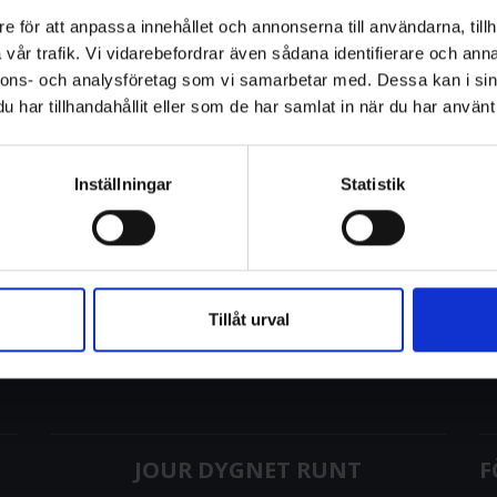
e för att anpassa innehållet och annonserna till användarna, tillh
B ett nytt avtal med Hässleholms Vatten AB gällande
vår trafik. Vi vidarebefordrar även sådana identifierare och anna
nnons- och analysföretag som vi samarbetar med. Dessa kan i sin
 norra Skåne och ser fram emot att serva Hässleholms
har tillhandahållit eller som de har samlat in när du har använt 
sammans kan vi skapa en mer cirkulär ekonomi genom
n, VD, Puls AB.
Inställningar
Statistik
pågå till och med 2021-08-31, med möjlig förlängning
Tillåt urval
JOUR DYGNET RUNT
F