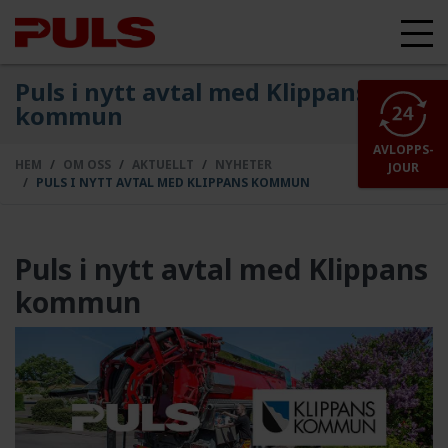
Puls i nytt avtal med Klippans
kommun
AVLOPPS-
HEM
OM OSS
AKTUELLT
NYHETER
JOUR
PULS I NYTT AVTAL MED KLIPPANS KOMMUN
Puls i nytt avtal med Klippans
kommun