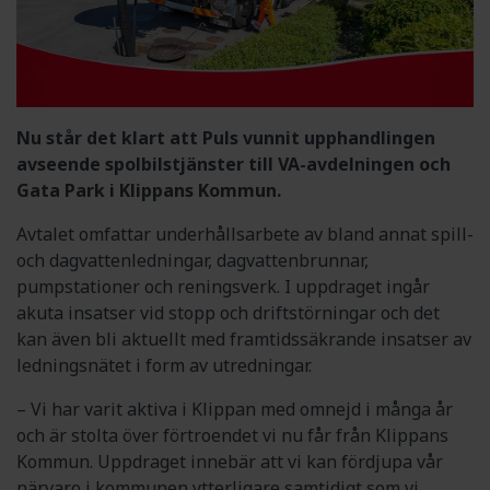
Nu står det klart att Puls vunnit upphandlingen
avseende spolbilstjänster till VA-avdelningen och
Gata Park i Klippans Kommun.
Avtalet omfattar underhållsarbete av bland annat spill-
och dagvattenledningar, dagvattenbrunnar,
pumpstationer och reningsverk. I uppdraget ingår
akuta insatser vid stopp och driftstörningar och det
kan även bli aktuellt med framtidssäkrande insatser av
ledningsnätet i form av utredningar.
– Vi har varit aktiva i Klippan med omnejd i många år
och är stolta över förtroendet vi nu får från Klippans
Kommun. Uppdraget innebär att vi kan fördjupa vår
närvaro i kommunen ytterligare samtidigt som vi