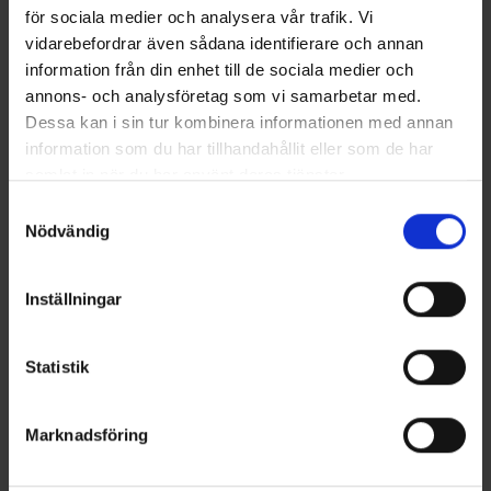
för sociala medier och analysera vår trafik. Vi
2026-07-07
vidarebefordrar även sådana identifierare och annan
information från din enhet till de sociala medier och
PULS ÅTERBRUKAR VATTEN FRÅN
RENINGSVERKET I HÄSSLEHOLM
annons- och analysföretag som vi samarbetar med.
Dessa kan i sin tur kombinera informationen med annan
2026-06-29
information som du har tillhandahållit eller som de har
samlat in när du har använt deras tjänster.
PULS I NYTT MARKRELININGSPROJEKT PÅ
ÖSTERLEN
Samtyckesval
Nödvändig
2026-06-25
PULS FORTSÄTTER INVESTERA FÖR MINSKAD
Inställningar
VATTENFÖRBRUKNING VID UNDERHÅLL AV
LEDNINGSNÄTET
Statistik
2026-06-04
PULS FORTSÄTTER SOM FÖRETAGSPARTNER
Marknadsföring
TILL SVENSKT VATTEN
2026-05-05