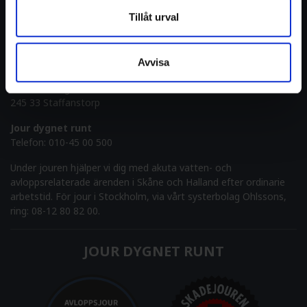
KONTAKTA OSS
Tillåt urval
Telefon:
010-45 00 500
E-post:
info@pulsab.se
Avvisa
ADRESS
Verkstadsvägen 2
245 33 Staffanstorp
Jour dygnet runt
Telefon:
010-45 00 500
Under jouren hjälper vi dig med akuta vatten- och
avloppsrelaterade ärenden i Skåne och Halland efter ordinarie
arbetstid. För jour i Stockholm, via vårt systerbolag Ohlssons,
ring: 08-12 80 82 00.
JOUR DYGNET RUNT