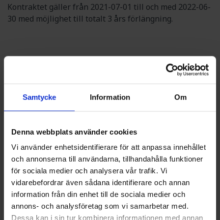
Kontraktet gäller från 2021-07-01 till och med 2022-06-
30 med möjlighet till totalt 3 års förlängning.
NYHETSARKIV
PULS FÖRLÄNGER MED SYSAV ANGÅENDE
Samtycke
Information
Om
TRANSPORT AV FARLIGT AVFALL OCH
SPECIALAVFALL
2022-12-08
Denna webbplats använder cookies
Vi använder enhetsidentifierare för att anpassa innehållet
PULS TECKNAR HÅLLBART RAMAVTAL FÖR
VATTEN OCH AVLOPP MED SINFRA
och annonserna till användarna, tillhandahålla funktioner
för sociala medier och analysera vår trafik. Vi
2022-09-05
vidarebefordrar även sådana identifierare och annan
information från din enhet till de sociala medier och
PULS VINNER SPOLUPPDRAG FÖR MKB VÄRT
annons- och analysföretag som vi samarbetar med.
22 MILJONER
Dessa kan i sin tur kombinera informationen med annan