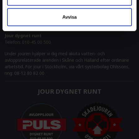
ADRESS
Avvisa
Verkstadsvägen 2
245 33 Staffanstorp
Jour dygnet runt
Telefon:
010-45 00 500
Under jouren hjälper vi dig med akuta vatten- och
avloppsrelaterade ärenden i Skåne och Halland efter ordinarie
arbetstid. För jour i Stockholm, via vårt systerbolag Ohlssons,
ring: 08-12 80 82 00.
JOUR DYGNET RUNT