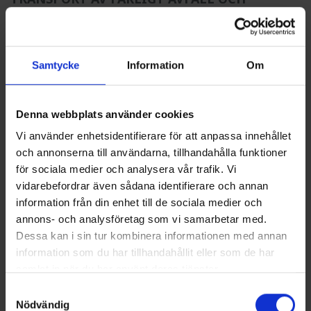
SPECIALAVFALL
2022-12-08
Samtycke
Information
Om
PULS TECKNAR HÅLLBART RAMAVTAL FÖR
VATTEN OCH AVLOPP MED SINFRA
2022-09-05
Denna webbplats använder cookies
PULS VINNER SPOLUPPDRAG FÖR MKB VÄRT
Vi använder enhetsidentifierare för att anpassa innehållet
22 MILJONER
och annonserna till användarna, tillhandahålla funktioner
för sociala medier och analysera vår trafik. Vi
2022-06-23
vidarebefordrar även sådana identifierare och annan
PULS OCH RECO LAB I NYTÄNKANDE
information från din enhet till de sociala medier och
SAMARBETE OM ATT TILLVARATA VIKTIGA
annons- och analysföretag som vi samarbetar med.
NÄRINGSÄMNEN FRÅN URIN UNDER H22
Dessa kan i sin tur kombinera informationen med annan
information som du har tillhandahållit eller som de har
2022-05-25
samlat in när du har använt deras tjänster.
VATTENSTÄMMAN 2022
Samtyckesval
Nödvändig
2022-05-15