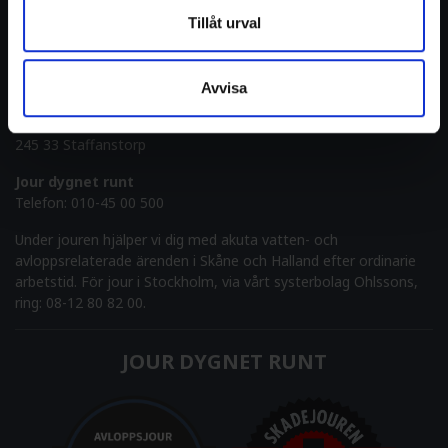
Tillåt urval
Telefon:
010-45 00 500
E-post:
info@pulsab.se
Avvisa
ADRESS
Verkstadsvägen 2
245 33 Staffanstorp
Jour dygnet runt
Telefon:
010-45 00 500
Under jouren hjälper vi dig med akuta vatten- och
avloppsrelaterade ärenden i Skåne och Halland efter ordinarie
arbetstid. För jour i Stockholm, via vårt systerbolag Ohlssons,
ring: 08-12 80 82 00.
JOUR DYGNET RUNT