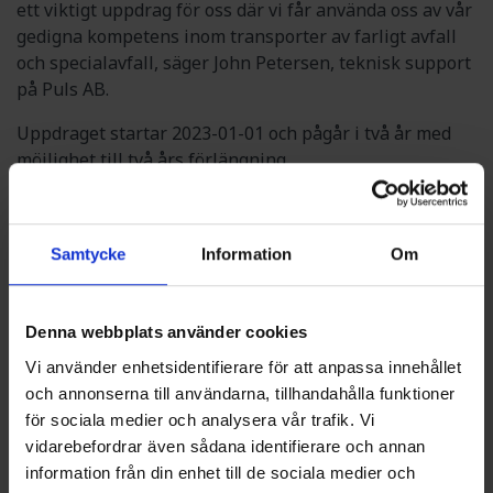
ett viktigt uppdrag för oss där vi får använda oss av vår
gedigna kompetens inom transporter av farligt avfall
och specialavfall, säger John Petersen, teknisk support
på Puls AB.
Uppdraget startar 2023-01-01 och pågår i två år med
möjlighet till två års förlängning.
NYHETSARKIV
Samtycke
Information
Om
PULS FÖRLÄNGER MED SYSAV ANGÅENDE
TRANSPORT AV FARLIGT AVFALL OCH
SPECIALAVFALL
Denna webbplats använder cookies
2022-12-08
Vi använder enhetsidentifierare för att anpassa innehållet
och annonserna till användarna, tillhandahålla funktioner
PULS TECKNAR HÅLLBART RAMAVTAL FÖR
för sociala medier och analysera vår trafik. Vi
VATTEN OCH AVLOPP MED SINFRA
vidarebefordrar även sådana identifierare och annan
2022-09-05
information från din enhet till de sociala medier och