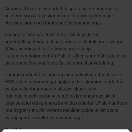
Genom att ta fram en underhållsplan av föreningens rör-
och ledningsnät minskar risken för onödiga kostnader,
otrevliga stopp och förödande översvämningar.
Vanliga tecken på att det börjar bli dags för en
underhållsspolning är kluckande eller illaluktande avlopp,
dålig avrinning eller återkommande stopp.
Rekommendationen från Puls är att en underhållsspolning
ska genomföras var femte år, vid normal användning.
Förutom underhållsspolning med hetvatten erbjuds även
HSB-anslutna föreningar hjälp med rotskärning, underhåll
av dagvattenbrunnar och oljeavskiljare samt
ledningsinspektion för att bedöma ledningarnas skick,
lokalisera fel och planera framtida underhåll.
Puls har även
jour dygnet runt, där erfarna tekniker rycker ut vid akuta
avloppsproblem eller översvämningar.
Om Puls