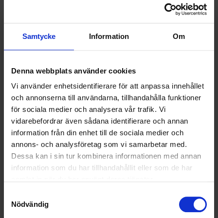
Puls – Planerad Underhållsservice AB – ser till att VA-nätet
kartläggs, underhålls och servas för att fungera så bra som
Samtycke
Information
Om
möjligt. Tjänsteutbudet sträcker sig från akuta åtgärder till
helhetslösningar och entreprenader.
Om HSB Nordvästra Skåne
Denna webbplats använder cookies
Vi använder enhetsidentifierare för att anpassa innehållet
Med över 10 600 medlemmar förvaltar HSB Nordvästra
och annonserna till användarna, tillhandahålla funktioner
Skåne ca 180 bostadsrättsföreningar med runt 10 000
för sociala medier och analysera vår trafik. Vi
lägenheter i nordvästra Skåne. Grunden i HSB Nordvästra
vidarebefordrar även sådana identifierare och annan
Skånes filosofi är att välskötta fastigheter ger ett bra
information från din enhet till de sociala medier och
boende. Läs mer på
hsbnvs.se
annons- och analysföretag som vi samarbetar med.
Dessa kan i sin tur kombinera informationen med annan
NYHETSARKIV
information som du har tillhandahållit eller som de har
samlat in när du har använt deras tjänster.
PULS FÖRLÄNGER MED SYSAV ANGÅENDE
Samtyckesval
TRANSPORT AV FARLIGT AVFALL OCH
Nödvändig
SPECIALAVFALL