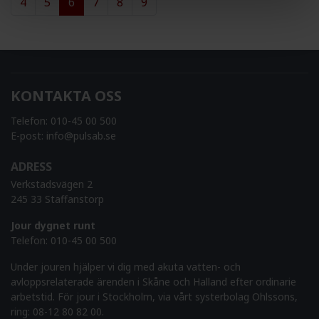
4
5
6
7
8
9
KONTAKTA OSS
Telefon:
010-45 00 500
E-post:
info@pulsab.se
ADRESS
Verkstadsvägen 2
245 33 Staffanstorp
Jour dygnet runt
Telefon:
010-45 00 500
Under jouren hjälper vi dig med akuta vatten- och
avloppsrelaterade ärenden i Skåne och Halland efter ordinarie
arbetstid. För jour i Stockholm, via vårt systerbolag Ohlssons,
ring: 08-12 80 82 00.