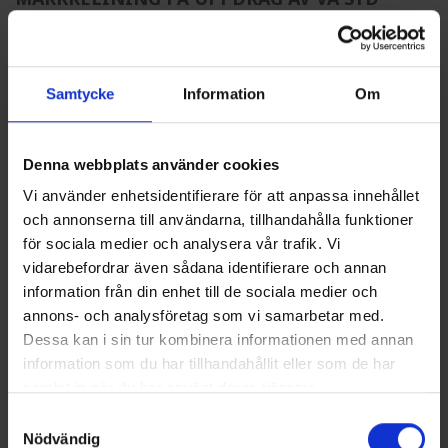
2026-07-07
PULS ÅTERBRUKAR VATTEN FRÅN
Samtycke
Information
Om
RENINGSVERKET I HÄSSLEHOLM
2026-06-29
Denna webbplats använder cookies
PULS I NYTT MARKRELININGSPROJEKT PÅ
ÖSTERLEN
Vi använder enhetsidentifierare för att anpassa innehållet
och annonserna till användarna, tillhandahålla funktioner
2026-06-25
för sociala medier och analysera vår trafik. Vi
vidarebefordrar även sådana identifierare och annan
PULS FORTSÄTTER INVESTERA FÖR MINSKAD
VATTENFÖRBRUKNING VID UNDERHÅLL AV
information från din enhet till de sociala medier och
LEDNINGSNÄTET
annons- och analysföretag som vi samarbetar med.
Dessa kan i sin tur kombinera informationen med annan
2026-06-04
information som du har tillhandahållit eller som de har
samlat in när du har använt deras tjänster.
PULS FORTSÄTTER SOM FÖRETAGSPARTNER
TILL SVENSKT VATTEN
Samtyckesval
Nödvändig
2026-05-05