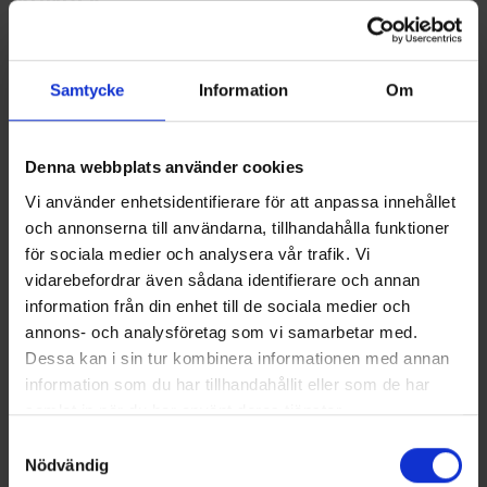
2026-03-24
NYTT RAMAVTAL MED JÖNKÖPINGS KOMMUN
Samtycke
Information
Om
2026-01-27
SWEDAC-REVISION BEKRÄFTAR HÖG
Denna webbplats använder cookies
KVALITET I PULS ACKREDITERADE
Vi använder enhetsidentifierare för att anpassa innehållet
VERKSAMHET
och annonserna till användarna, tillhandahålla funktioner
2026-01-20
för sociala medier och analysera vår trafik. Vi
vidarebefordrar även sådana identifierare och annan
PULS BIDRAR TILL EN HÅLLBAR VA-
information från din enhet till de sociala medier och
INFRASTRUKTUR I HÄSSLEHOLMS KOMMUN
annons- och analysföretag som vi samarbetar med.
2025-11-18
Dessa kan i sin tur kombinera informationen med annan
information som du har tillhandahållit eller som de har
PULS VINNER NYTT UPPDRAG FÖR
samlat in när du har använt deras tjänster.
BRUNNSRENOVERING I SKÖVDE
Samtyckesval
2025-09-30
Nödvändig