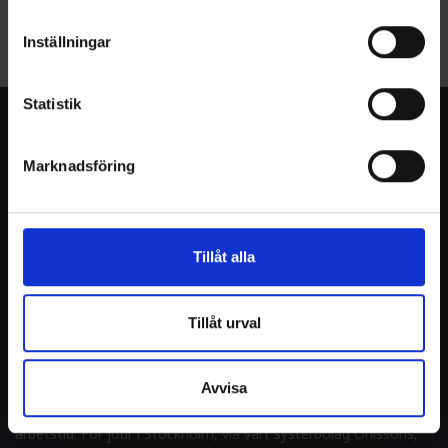
1
2
3
4
5
6
Inställningar
Statistik
KONTAKTA OSS
Marknadsföring
Telefon:
010-45 00 500
E-post:
info@pulsab.se
ADRESS
Tillåt alla
Verkstadsvägen 2
245 33 Staffanstorp
Tillåt urval
Jour dygnet runt
Telefon:
010-45 00 500
Avvisa
Under jouren hjälper vi dig med akuta vatten- och
avloppsrelaterade ärenden i Skåne och Halland efter ordinarie
arbetstid. För jour i Stockholm, via vårt systerbolag Ohlssons,