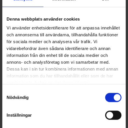
spolbilsoperatörer genomgått en fördjupad utbildning
i hur systemen används och optimeras i praktiken.
Utbildningen genomfördes förra veckan och
Denna webbplats använder cookies
fokuserade på säker hantering, effektiv användning
och hur den nya tekniken bäst nyttjas i det dagliga
Vi använder enhetsidentifierare för att anpassa innehållet
arbetet.
och annonserna till användarna, tillhandahålla funktioner
för sociala medier och analysera vår trafik. Vi
vidarebefordrar även sådana identifierare och annan
NYHETSARKIV
information från din enhet till de sociala medier och
annons- och analysföretag som vi samarbetar med.
PULS I NY TOTALENTREPRENAD FÖR
Dessa kan i sin tur kombinera informationen med annan
MARKRELINING PÅ UPPDRAG AV VA SYD
information som du har tillhandahållit eller som de har
2026-07-07
samlat in när du har använt deras tjänster.
Samtyckesval
PULS ÅTERBRUKAR VATTEN FRÅN
Nödvändig
RENINGSVERKET I HÄSSLEHOLM
2026-06-29
Inställningar
PULS I NYTT MARKRELININGSPROJEKT PÅ