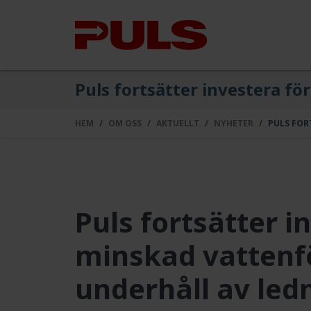
Puls fortsätter investera f
HEM
OM OSS
AKTUELLT
NYHETER
PULS FOR
Puls fortsätter i
minskad vattenf
underhåll av led