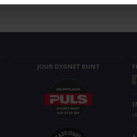
JOUR DYGNET RUNT
F
I
Vå