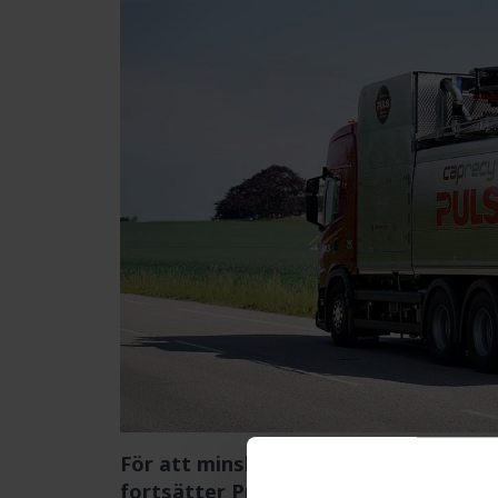
För att minska vattenanvändningen och
fortsätter Puls att investera i nya f