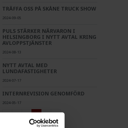
TRÄFFA OSS PÅ SKÅNE TRUCK SHOW
2024-09-05
PULS STÄRKER NÄRVARON I
HELSINGBORG I NYTT AVTAL KRING
AVLOPPSTJÄNSTER
2024-08-13
NYTT AVTAL MED
LUNDAFASTIGHETER
2024-07-17
INTERNREVISION GENOMFÖRD
2024-05-17
1
2
3
4
5
6