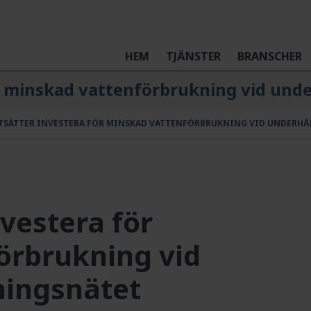
HEM
TJÄNSTER
BRANSCHER
ör minskad vattenförbrukning vid unde
TSÄTTER INVESTERA FÖR MINSKAD VATTENFÖRBRUKNING VID UNDERHÅ
nvestera för
örbrukning vid
ningsnätet