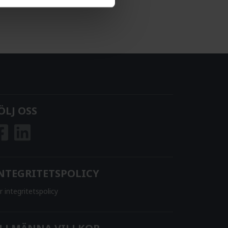
ÖLJ OSS
NTEGRITETSPOLICY
r integritetspolicy