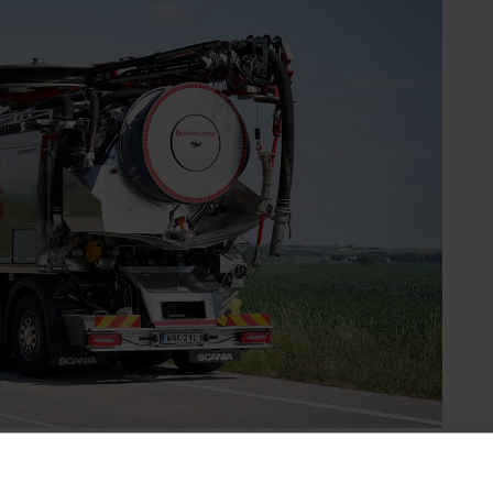
 bidra till ett mer effektivt arbete
ordon. Två nya CapRecy-fordon från