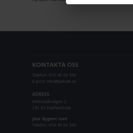
KONTAKTA OSS
Telefon:
010-45 00 500
E-post:
info@pulsab.se
ADRESS
Verkstadsvägen 2
245 33 Staffanstorp
Jour dygnet runt
Telefon:
010-45 00 500