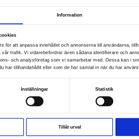
pacitet vid underhåll av avlopp och
Information
kilt med tanke på de låga grundvattennivåerna och
r. Med modern teknik kan vi arbeta smartare och möta
cookies
llbart sätt, säger Jonas Mader, vd för Puls.
e för att anpassa innehållet och annonserna till användarna, tillh
vår trafik. Vi vidarebefordrar även sådana identifierare och anna
ta av recycling-spolbilar och är ytterligare ett steg i
nnons- och analysföretag som vi samarbetar med. Dessa kan i sin
a vattenanvändningen där det är möjligt.
har tillhandahållit eller som de har samlat in när du har använt 
fektivt spolar ledningar och avlopp samtidigt som
återvinningssystemet. Tack vare
fylla på vattentanken från flera gånger om dagen till
Inställningar
Statistik
t dagliga arbetet, minskar transportsträckor för att
enförbrukning.
 spolbilsoperatörer genomgått en fördjupad
eras i praktiken. Utbildningen genomfördes förra
Tillåt urval
ffektiv användning och hur den nya tekniken bäst