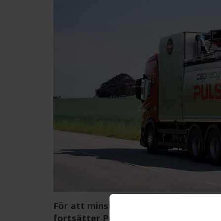
För att minska vattenanvändningen och
fortsätter Puls att investera i nya f