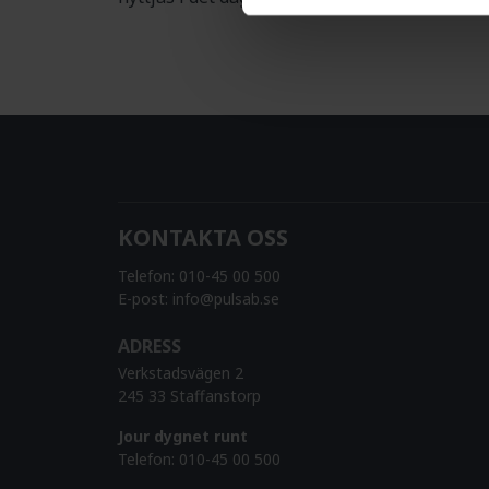
KONTAKTA OSS
Telefon:
010-45 00 500
E-post:
info@pulsab.se
ADRESS
Verkstadsvägen 2
245 33 Staffanstorp
Jour dygnet runt
Telefon:
010-45 00 500