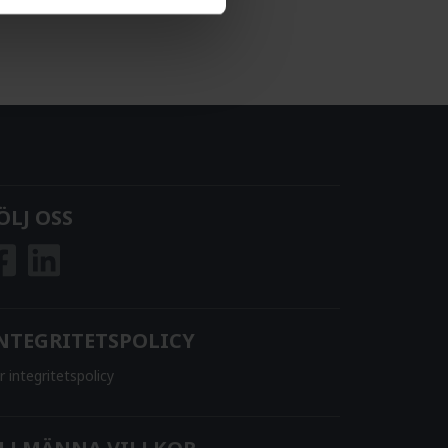
ÖLJ OSS
NTEGRITETSPOLICY
r integritetspolicy