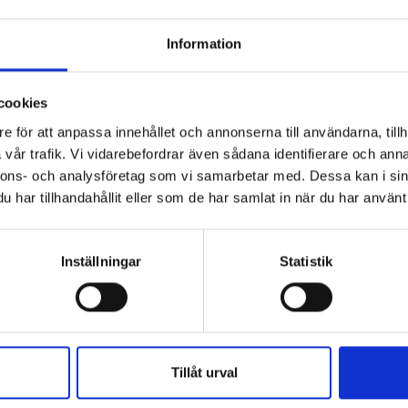
pacitet vid underhåll av avlopp och
Information
kilt med tanke på de låga grundvattennivåerna och
r. Med modern teknik kan vi arbeta smartare och möta
cookies
llbart sätt, säger Jonas Mader, vd för Puls.
e för att anpassa innehållet och annonserna till användarna, tillh
vår trafik. Vi vidarebefordrar även sådana identifierare och anna
ta av recycling-spolbilar och är ytterligare ett steg i
nnons- och analysföretag som vi samarbetar med. Dessa kan i sin
a vattenanvändningen där det är möjligt.
har tillhandahållit eller som de har samlat in när du har använt 
fektivt spolar ledningar och avlopp samtidigt som
återvinningssystemet. Tack vare
fylla på vattentanken från flera gånger om dagen till
Inställningar
Statistik
t dagliga arbetet, minskar transportsträckor för att
enförbrukning.
 spolbilsoperatörer genomgått en fördjupad
eras i praktiken. Utbildningen genomfördes förra
Tillåt urval
ffektiv användning och hur den nya tekniken bäst