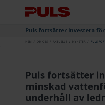
Puls fortsätter investera f
HEM
OM OSS
AKTUELLT
NYHETER
PULS FOR
Puls fortsätter i
minskad vattenf
underhåll av led