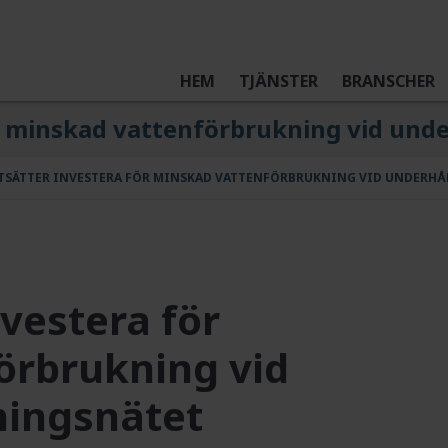
HEM
TJÄNSTER
BRANSCHER
ör minskad vattenförbrukning vid unde
TSÄTTER INVESTERA FÖR MINSKAD VATTENFÖRBRUKNING VID UNDERHÅ
nvestera för
örbrukning vid
ningsnätet