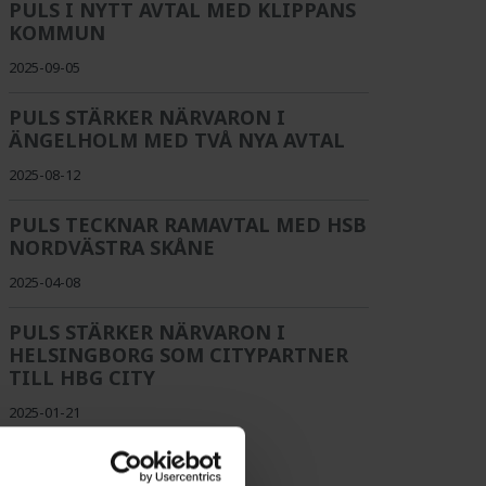
PULS I NYTT AVTAL MED KLIPPANS
KOMMUN
2025-09-05
PULS STÄRKER NÄRVARON I
ÄNGELHOLM MED TVÅ NYA AVTAL
2025-08-12
PULS TECKNAR RAMAVTAL MED HSB
NORDVÄSTRA SKÅNE
2025-04-08
PULS STÄRKER NÄRVARON I
HELSINGBORG SOM CITYPARTNER
TILL HBG CITY
2025-01-21
1
2
3
4
5
6