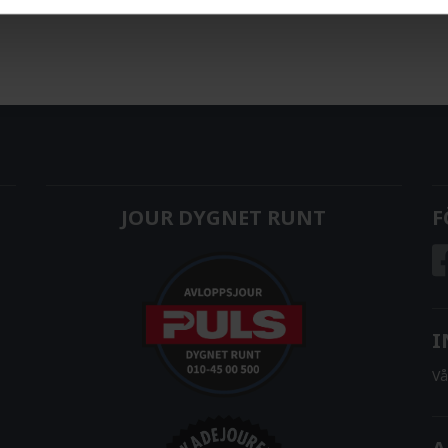
JOUR DYGNET RUNT
F
I
Vå