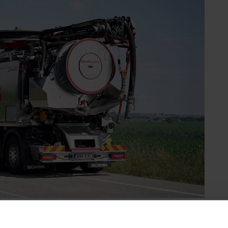
 bidra till ett mer effektivt arbete
ordon. Två nya CapRecy-fordon från