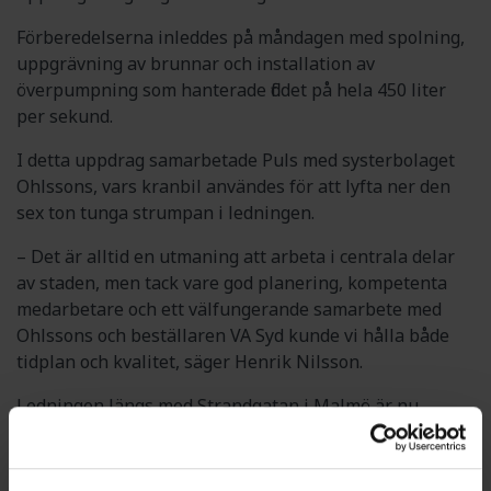
Förberedelserna inleddes på måndagen med spolning,
uppgrävning av brunnar och installation av
överpumpning som hanterade flödet på hela 450 liter
per sekund.
I detta uppdrag samarbetade Puls med systerbolaget
Ohlssons, vars kranbil användes för att lyfta ner den
sex ton tunga strumpan i ledningen.
– Det är alltid en utmaning att arbeta i centrala delar
av staden, men tack vare god planering, kompetenta
medarbetare och ett välfungerande samarbete med
Ohlssons och beställaren VA Syd kunde vi hålla både
tidplan och kvalitet, säger Henrik Nilsson.
Ledningen längs med Strandgatan i Malmö är nu
rustad för många år framöver.