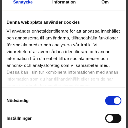
Samtycke
Information
Om
Denna webbplats använder cookies
Vi använder enhetsidentifierare för att anpassa innehållet
och annonserna till användarna, tillhandahålla funktioner
för sociala medier och analysera vår trafik. Vi
vidarebefordrar även sådana identifierare och annan
information från din enhet till de sociala medier och
VARFÖR RELINING?
annons- och analysföretag som vi samarbetar med.
Dessa kan i sin tur kombinera informationen med annan
Kostnadseffektivt: Undviker dyra och omfattande
information som du har tillhandahållit eller som de har
utbyten
samlat in när du har använt deras tjänster.
Tidseffektivt: Kortare projekttid jämfört med
Samtyckesval
traditionella metoder
Nödvändig
Miljöeffektivt: Mindre materialåtgång och minskad
klimatpåverkan
Inställningar